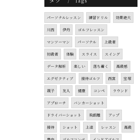
タグ
Tags
パーソナルレッスン
練習ドリル
効果絶大
川西
伊丹
ゴルフレッスン
マンツーマン
パーソナル
上級者
初級者
体験
スライス
スイング
データ解析
楽しい
落ち着く
高級感
エグゼクティブ
接待ゴルフ
西宮
宝塚
親子
友人
健康
コンペ
ラウンド
アプローチ
バンカーショット
ドライバーショット
飛距離
アップ
接待
ショット
上達
レッスン
高級
豊中
ゴルフコンペ
インドアゴルフ