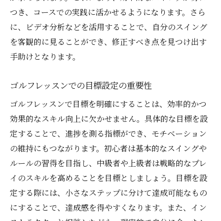
伊丹・川西・宝塚エリアの魅力
つき、コースでの実践に活かせるようになります。さら
ゴルフコミュニティ参加で広がる人脈
に、ビデオ分析などを活用することで、自分のスイング
仲間との交流がもたらす学習効果
を客観的に見ることができ、修正すべき点を見つけ出す
イベントや大会への参加方法
手助けとなります。
共通の目標に向かっての協力の仕方
ゴルフレッスンでの目標設定の重要性
モチベーション維持のための仲間の存在意
ゴルフレッスンで目標を明確にすることは、効率的かつ
義
効果的なスキル向上に欠かせません。具体的な目標を設
経験を共有することで得られる新たな発見
定することで、進捗を測る指標ができ、モチベーション
計画的なゴルフレッスンで目指す新たな挑戦と
の維持にもつながります。初心者は基本的なスイングや
達成感
ルールの習得を目指し、中級者や上級者は戦略的なプレ
長期計画と短期目標のバランス
イのスキルを高めることを目標としましょう。目標を設
新たな技術への挑戦のプロセス
定する際には、小さなステップに分けて達成可能なもの
達成感を得るための継続的な努力の方法
にすることで、達成感を得やすくなります。また、イン
ゴルフレッスンで得られる自己成長の機会