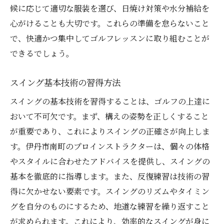
参加者同士でのコミュニケーションの重要
候に応じて適切な服装を選び、日焼け対策や水分補給を
性
心がけることも大切です。これらの準備を怠らないこと
小規模クラスで得られる指導の柔軟性
で、快適かつ集中してゴルフレッスンに取り組むことが
最新テクノロジーを活用したスイング分析がゴ
できるでしょう。
ルフスキルを向上させる方法
スイング基本技術の習得方法
スイング分析の重要性とその効果
最新テクノロジーを用いたスイングデータ
スイングの基本技術を習得することは、ゴルフの上達に
の収集方法
おいて不可欠です。まず、構えの姿勢を正しくすること
が重要であり、これによりスイングの正確さが向上しま
データを基にした改善ポイントの特定
す。伊丹市南町のプロインストラクターは、個々の体格
テクノロジー活用による技術向上の具体例
やスタイルに合わせたアドバイスを提供し、スイングの
スイング改善における継続的なデータ分析
基本を徹底的に指導します。また、反復練習は技術の習
の意義
得に欠かせない要素です。スイングのリズムやタイミン
テクノロジーを利用したレッスンの進め方
グを自分のものにするため、地道な練習を繰り返すこと
ゴルフ仲間との交流がモチベーションを高める
が求められます。これにより、効率的なスイングが身に