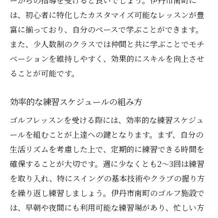
ーからの指導を受けると良いでしょう。伊丹市南町に
初めてのラウンド体験での心構え
は、初心者に特化したカスタマイズ可能なレッスンが豊
レッスンを継続するモチベーションの保ち
富に揃っており、自分のペースで学ぶことができます。
方
また、少人数制のクラスでは仲間と共に学ぶことでモチ
初成果を実感するための小さな目標設定
ベーションを維持しやすく、効果的にスキルを向上させ
個々の目標に合わせたレッスンプランでゴルフ
ることが可能です。
上達を加速させる
パーソナライズされたゴルフレッスンプラ
効率的な練習スケジュールの組み方
ンの作成
ゴルフレッスンを受ける際には、効率的な練習スケジュ
短期間でスキルを向上させる練習法
ールを組むことが上達への鍵となります。まず、自分の
自己診断を活用した弱点克服法
生活リズムを考慮した上で、定期的に練習できる時間を
ゴルフ上達に必要なメンタルトレーニング
確保することが大切です。週に少なくとも2〜3回は練習
実践を通じた技術確認の方法
を取り入れ、特にスイングの基本技術やクラブの握り方
を繰り返し練習しましょう。伊丹市南町のゴルフ施設で
上達を実感するための自己評価のポイント
は、早朝や夜間にも利用可能な練習場があり、忙しい方
プロのインストラクターによる的確な指導が伊