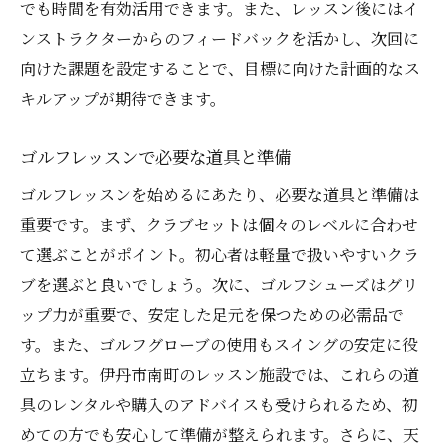
でも時間を有効活用できます。また、レッスン後にはイ
丹市南町で受けられる理由
ンストラクターからのフィードバックを活かし、次回に
経験豊富なインストラクターの選び方
向けた課題を設定することで、目標に向けた計画的なス
個別指導とグループレッスンの違い
キルアップが期待できます。
指導方針に基づいたレッスンの進め方
フィードバックを効果的に活用する方法
ゴルフレッスンで必要な道具と準備
プロの指導で得られる技術の違い
ゴルフレッスンを始めるにあたり、必要な道具と準備は
インストラクターとの信頼関係の築き方
重要です。まず、クラブセットは個々のレベルに合わせ
少人数制レッスンで得られる深い理解と実践の
て選ぶことがポイント。初心者は軽量で扱いやすいクラ
メリット
ブを選ぶと良いでしょう。次に、ゴルフシューズはグリ
ップ力が重要で、安定した足元を保つための必需品で
少人数制ならではの集中学習の利点
す。また、ゴルフグローブの使用もスイングの安定に役
個々のニーズに応じた指導内容の詳細
立ちます。伊丹市南町のレッスン施設では、これらの道
グループ内での意見交換による学びの深化
具のレンタルや購入のアドバイスも受けられるため、初
少人数制の環境での成果を上げる方法
めての方でも安心して準備が整えられます。さらに、天