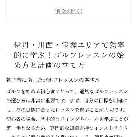
効率的な練習スケジュールの組み方
ゴルフレッスンで必要な道具と準備
スイング基本技術の習得方法
ゴルフレッスンでの目標設定の重要性
伊丹・川西・宝塚エリアで効率
伊丹・川西・宝塚エリアのレッスン施設の
的に学ぶ！ゴルフレッスンの始
活用法
め方と計画の立て方
初心者でも安心！ゴルフレッスンで目指す成功
への第一歩
初心者に適したゴルフレッスンの選び方
初心者が最初に学ぶべき基本ルール
ゴルフを始める初心者にとって、適切なゴルフレッスン
インストラクターとのコミュニケーション
の選び方は非常に重要です。まず、自分の目標を明確に
のコツ
し、その目標に合ったレッスンを選ぶことが大切です。
練習成果を最大化するためのフィードバッ
初心者の場合、基本的なスイングやルールを学ぶことが
ク活用法
第一歩となるため、専門的な知識を持つインストラクタ