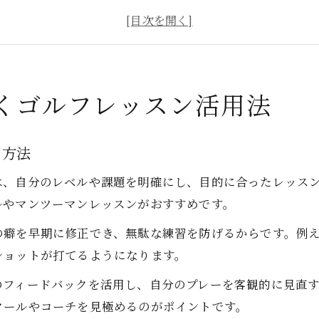
プロ流ゴルフレッスンで身につく技術習得術
習慣化で差がつくゴルフレッスンの利用法
ゴルフレッスンと自主練習の組み合わせ活用例
レベル別に選ぶおすすめゴルフレッスン
くゴルフレッスン活用法
初心者向けゴルフレッスンの選び方とメリット
中級者が伸びるおすすめゴルフレッスン活用法
る方法
上級者に人気のゴルフレッスン徹底解説
は、自分のレベルや課題を明確にし、目的に合ったレッス
ゴルフレッスンでレベル別に伸ばす実践法
ルやマンツーマンレッスンがおすすめです。
自己分析に合わせたゴルフレッスンの選定基準
の癖を早期に修正でき、無駄な練習を防げるからです。例
ゴルフレッスンを続ける理由と上達の秘訣
ショットが打てるようになります。
ゴルフレッスン継続がもたらす上達効果とは
のフィードバックを活用し、自分のプレーを客観的に見直
ゴルフレッスンで成果を出す習慣の作り方
クールやコーチを見極めるのがポイントです。
ゴルフレッスンでモチベーションを保つコツ