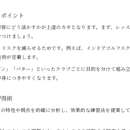
上達を実感できるゴルフレッスンの選択基準
とポイント
ゴルフレッスン経験者の声で知る継続の利点
練習にどう活かすかが上達のカギとなります。まず、レッ
自分に合うゴルフレッスンを見極めるコツ
をつけましょう。
ゴルフレッスン比較で見つける自分に最適な選択
うリスクを減らせるためです。例えば、インドアゴルフス
コーチの質や内容で選ぶゴルフレッスン活用法
技術が定着します。
ゴルフレッスン体験で分かる自分の適性診断
アン」「パター」といったクラブごとに目的を分けて組み立
口コミを活かしたゴルフレッスンの選び方
が身につきやすくなります。
ゴルフレッスン受講前に確認すべきポイント
初心者が知るべきゴルフレッスン選択術
習得術
初心者におすすめのゴルフレッスン活用術
ーの特性や弱点を的確に分析し、効果的な練習法を提案し
ゴルフレッスン初心者が押さえるべき基礎知識
未経験者でも安心なゴルフレッスンの選び方