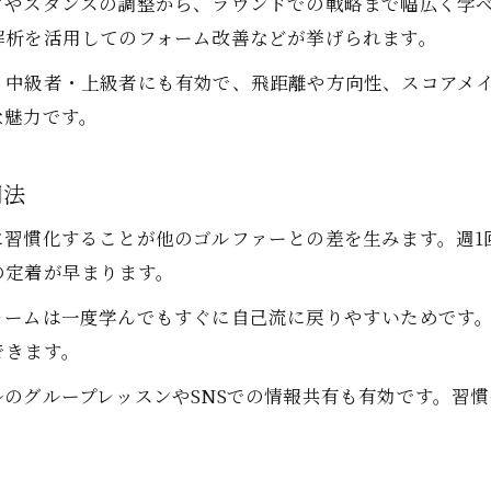
プやスタンスの調整から、ラウンドでの戦略まで幅広く学
ゴルフレッスン初心者向けの実践ポイント
解析を活用してのフォーム改善などが挙げられます。
マンツーマンとグループのゴルフレッスン比較
人気のオンラインゴルフレッスン最新事情
く中級者・上級者にも有効で、飛距離や方向性、スコアメ
な魅力です。
オンラインゴルフレッスンのメリットと活用法
ゴルフレッスン動画で効率よく学ぶコツ
用法
オンラインと実店舗ゴルフレッスンの違い
ゴルフレッスン人気講師のオンライン指導事例
に習慣化することが他のゴルファーとの差を生みます。週1
の定着が早まります。
YouTubeで話題のゴルフレッスン厳選紹介
ォームは一度学んでもすぐに自己流に戻りやすいためです
できます。
のグループレッスンやSNSでの情報共有も有効です。習
。