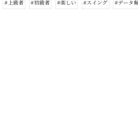
#上級者
#初級者
#楽しい
#スイング
#データ